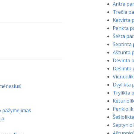
Antra pa
Trečia p
Ketvirta
Penkta 
Šešta pa
Septinta
Aštunta 
Devinta 
Dešimta
Vienuoli
Dvylikta
 mėnesius!
Trylikta
Keturiol
Penkioli
o pažymėjimas
Šešiolik
ja
Septynio
Aštuonio