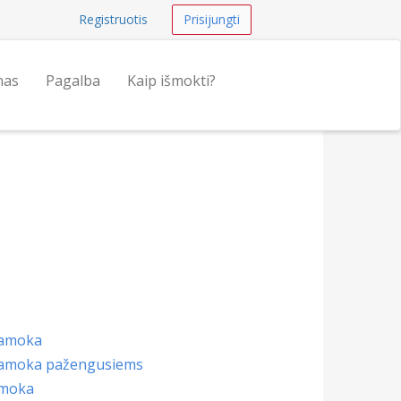
Registruotis
Prisijungti
nas
Pagalba
Kaip išmokti?
pamoka
pamoka pažengusiems
amoka