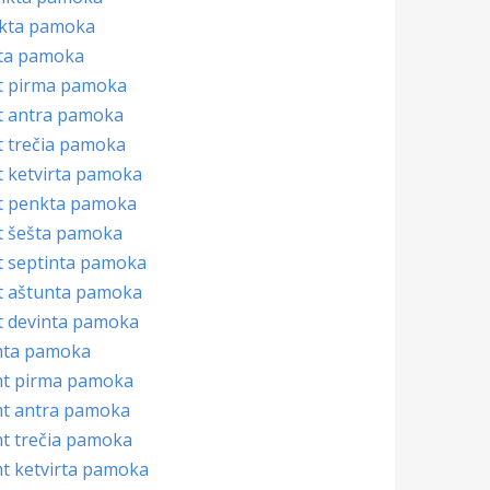
ikta pamoka
ta pamoka
t pirma pamoka
t antra pamoka
t trečia pamoka
t ketvirta pamoka
t penkta pamoka
t šešta pamoka
t septinta pamoka
t aštunta pamoka
t devinta pamoka
mta pamoka
mt pirma pamoka
mt antra pamoka
mt trečia pamoka
mt ketvirta pamoka