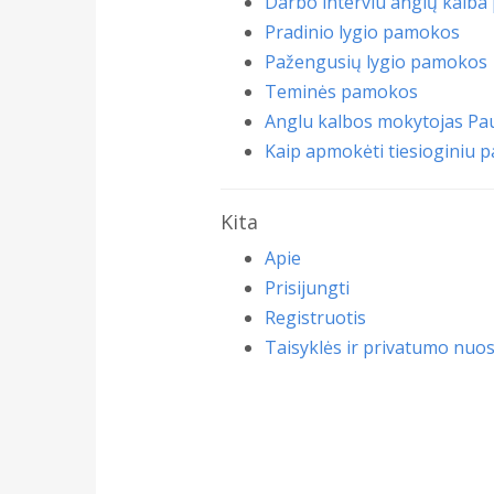
Darbo interviu anglų kalba 
Pradinio lygio pamokos
Pažengusių lygio pamokos
Teminės pamokos
Anglu kalbos mokytojas Pau
Kaip apmokėti tiesioginiu 
Kita
Apie
Prisijungti
Registruotis
Taisyklės ir privatumo nuo