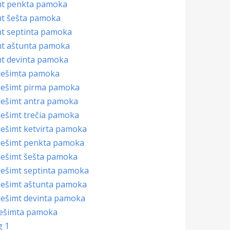
mt penkta pamoka
mt šešta pamoka
mt septinta pamoka
mt aštunta pamoka
mt devinta pamoka
dešimta pamoka
dešimt pirma pamoka
dešimt antra pamoka
dešimt trečia pamoka
dešimt ketvirta pamoka
dešimt penkta pamoka
dešimt šešta pamoka
dešimt septinta pamoka
dešimt aštunta pamoka
dešimt devinta pamoka
ešimta pamoka
g 1