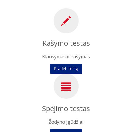
Rašymo testas
Klausymas ir rašymas
Pradėti testą
Spėjimo testas
Žodyno įgūdžiai