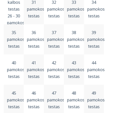
kalbos
31
32
33
34
testas
pamokos
pamokos
pamokos
pamokos
26 - 30
testas
testas
testas
testas
pamokos
35
36
37
38
39
pamokos
pamokos
pamokos
pamokos
pamokos
testas
testas
testas
testas
testas
40
41
42
43
44
pamokos
pamokos
pamokos
pamokos
pamokos
testas
testas
testas
testas
testas
45
46
47
48
49
pamokos
pamokos
pamokos
pamokos
pamokos
testas
testas
testas
testas
testas