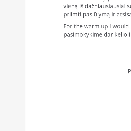
vieną iš dažniausiausiai 
priimti pasiūlymą ir atsis
For the warm up I would 
pasimokykime dar kelioli
P