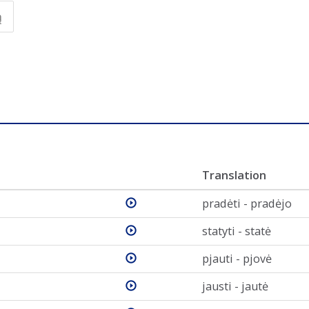
ą
Translation
pradėti - pradėjo
statyti - statė
pjauti - pjovė
jausti - jautė