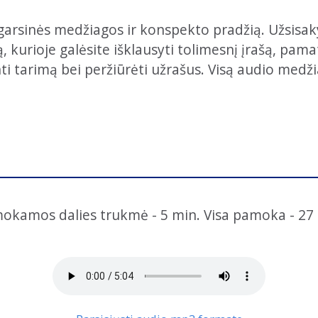
garsinės medžiagos ir konspekto pradžią. Užsisak
kurioje galėsite išklausyti tolimesnį įrašą, pamaty
nti tarimą bei peržiūrėti užrašus. Visą audio medži
okamos dalies trukmė - 5 min. Visa pamoka - 27 