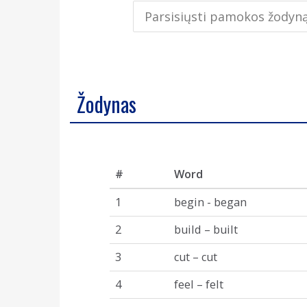
Parsisiųsti pamokos žodyn
Žodynas
#
Word
1
begin - began
2
build – built
3
cut – cut
4
feel – felt