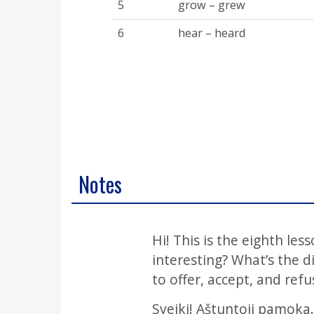
5
grow – grew
6
hear – heard
Notes
Hi! This is the eighth le
interesting? What’s the d
to offer, accept, and refu
Sveiki! Aštuntoji pamoka.