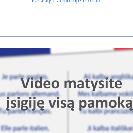
Parsisiųsti audio mp3 formate