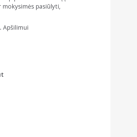
r mokysimės pasiūlyti,
 Apšilimui
ut