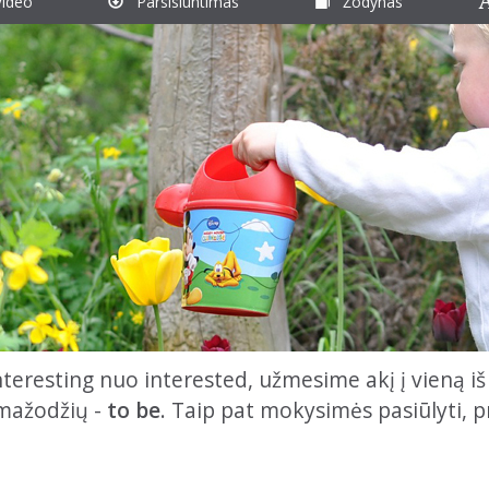
ideo
Parsisiuntimas
Žodynas
nteresting nuo interested, užmesime akį į vieną iš
smažodžių -
to be
. Taip pat mokysimės pasiūlyti, p