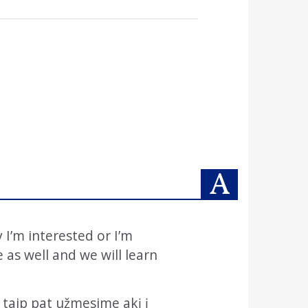
 I’m interested or I’m
 as well and we will learn
 taip pat užmesime akį į