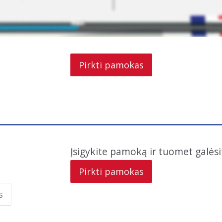
Pirkti pamokas
Įsigykite pamoką ir tuomet galėsit
Pirkti pamokas
s