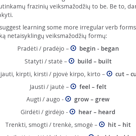
sutinkamų frazinių veiksmažodžių to be. Be to, da
akyti.
suggest learning some more irregular verb forms.
ką netaisyklingų veiksmažodžių formų:
Pradėti / pradėjo –
begin - began
Statyti / statė –
build – built
jauti, kirpti, kirsti / pjovė kirpo, kirto –
cut – c
Jausti / jautė –
feel – felt
Augti / augo -
grow – grew
Girdėti / girdėjo -
hear – heard
Trenkti, smogti / trenkė, smogė –
hit – hit