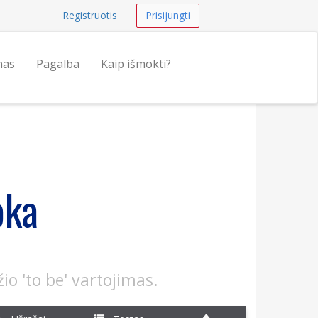
Registruotis
Prisijungti
nas
Pagalba
Kaip išmokti?
oka
io 'to be' vartojimas.