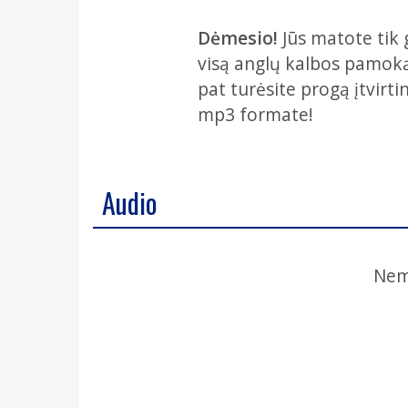
Dėmesio!
Jūs matote tik 
visą anglų kalbos pamoką, 
pat turėsite progą įtvirti
mp3 formate!
Audio
Nem