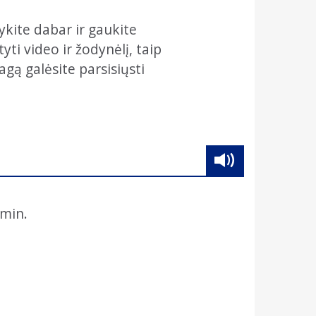
ykite dabar ir gaukite
ti video ir žodynėlį, taip
agą galėsite parsisiųsti
min.