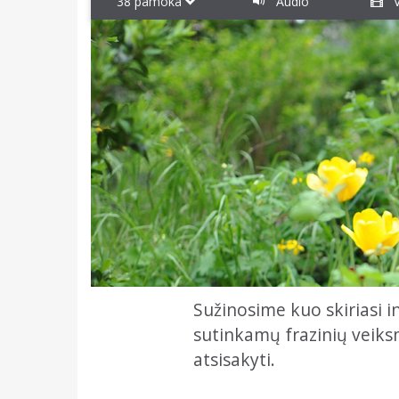
38 pamoka
Audio
V
Sužinosime kuo skiriasi i
sutinkamų frazinių veik
atsisakyti.