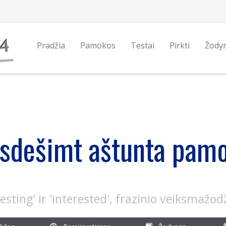
Pradžia
Pamokos
Testai
Pirkti
Žody
isdešimt aštunta pam
esting' ir 'interested', frazinio veiksmažodž