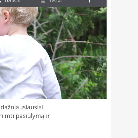
Užrašai
Testas
 dažniausiausiai
riimti pasiūlymą ir