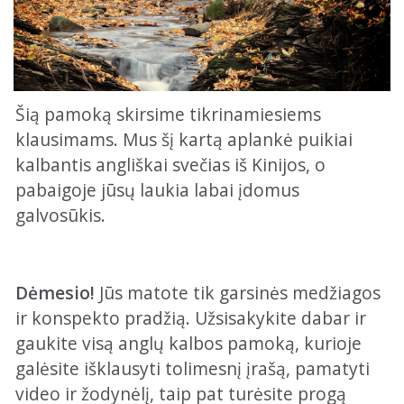
Šią pamoką skirsime tikrinamiesiems
klausimams. Mus šį kartą aplankė puikiai
kalbantis angliškai svečias iš Kinijos, o
pabaigoje jūsų laukia labai įdomus
galvosūkis.
Dėmesio!
Jūs matote tik garsinės medžiagos
ir konspekto pradžią. Užsisakykite dabar ir
gaukite visą anglų kalbos pamoką, kurioje
galėsite išklausyti tolimesnį įrašą, pamatyti
video ir žodynėlį, taip pat turėsite progą