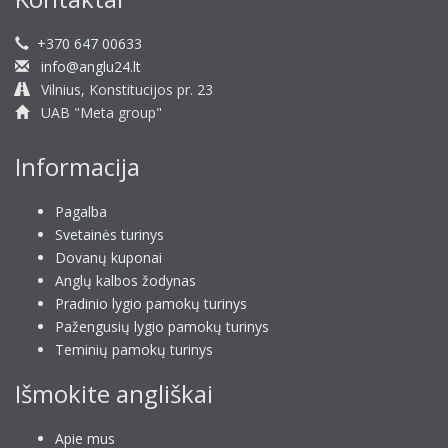
+370 647 00633
info@anglu24.lt
Vilnius, Konstitucijos pr. 23
UAB "Meta group"
Informacija
Pagalba
Svetainės turinys
Dovanų kuponai
Anglų kalbos žodynas
Pradinio lygio pamokų turinys
Pažengusių lygio pamokų turinys
Teminių pamokų turinys
Išmokite angliškai
Apie mus