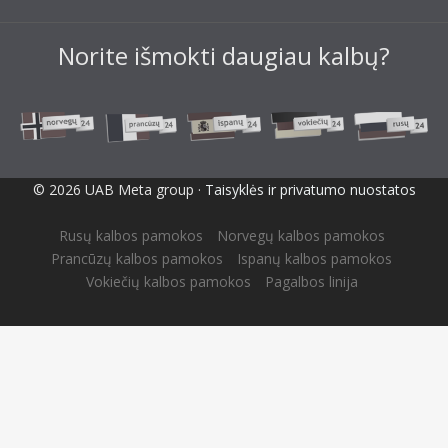
Norite išmokti daugiau kalbų?
© 2026 UAB Meta group ·
Taisyklės ir privatumo nuostatos
Rusų kalbos pamokos
Norvegų kalbos pamokos
Prancūzų kalbos pamokos
Ispanų kalbos pamokos
Vokiečių kalbos pamokos
Pagalbos linija