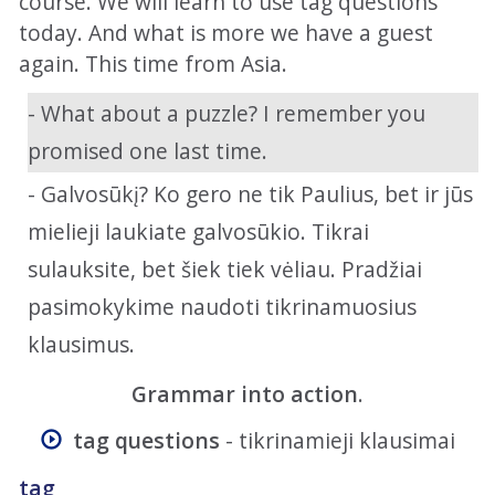
course. We will learn to use tag questions
today. And what is more we have a guest
again. This time from Asia.
- What about a puzzle? I remember you
promised one last time.
- Galvosūkį? Ko gero ne tik Paulius, bet ir jūs
mielieji laukiate galvosūkio. Tikrai
sulauksite, bet šiek tiek vėliau. Pradžiai
pasimokykime naudoti tikrinamuosius
klausimus.
Grammar into action
.
tag questions
- tikrinamieji klausimai
tag