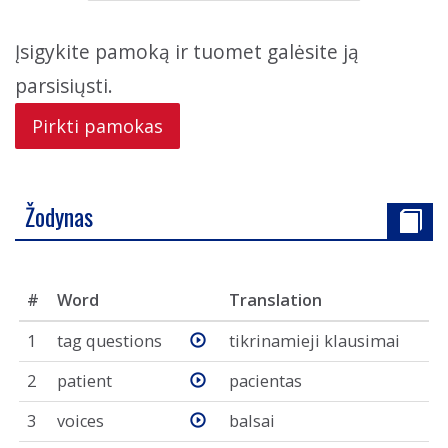
Įsigykite pamoką ir tuomet galėsite ją
parsisiųsti.
Pirkti pamokas
Žodynas
#
Word
Translation
1
tag questions
tikrinamieji klausimai
2
patient
pacientas
3
voices
balsai