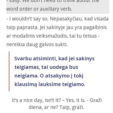
- Easy. We don‘t need to think about the
word order or auxiliary verb.
- I wouldn‘t say so. Nepasakyčiau, kad visada
taip paprasta. Jei sakinyje jau yra pagalbinis
ar modalinis veiksmažodis, tai tu teisus -
nereikia daug galvos sukti.
Svarbu atsiminti, kad jei sakinys
teigiamas, tai uodega bus
neigiama. O atsakymo į tokį
klausimą lauksime teigiamo.
It‘s a nice day, isn‘t it? – Yes, it is. - Graži
diena, ar ne? Taip, graži.