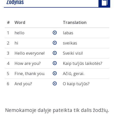
Žodynas
#
Word
Translation
1
hello
labas
2
hi
sveikas
3
Hello everyone!
Sveiki visi!
4
How are you?
Kaip tu/jūs laikotės?
5
Fine, thank you.
Ačiū, gerai.
6
And you?
O kaip tu/jūs?
Nemokamoje dalyje pateikta tik dalis žodžių.