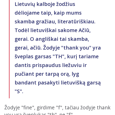
Lietuvių kalboje žodžius
dėliojame taip, kaip mums
skamba gražiau, literatūriškiau.
Todėl lietuviškai sakome Ačiū,
gerai. O angliškai tai skamba,
gerai, ačiū. Žodyje "thank you" yra
šveplas garsas "TH", kurį tariame
dantis prispaudus liežuviu ir
pučiant per tarpą orą, lyg
bandant pasakyti lietuvišką garsą
"S".
Žodyje "fine", girdime "f", tačiau žodyje thank
you yra šveplukas "th", ne "f".