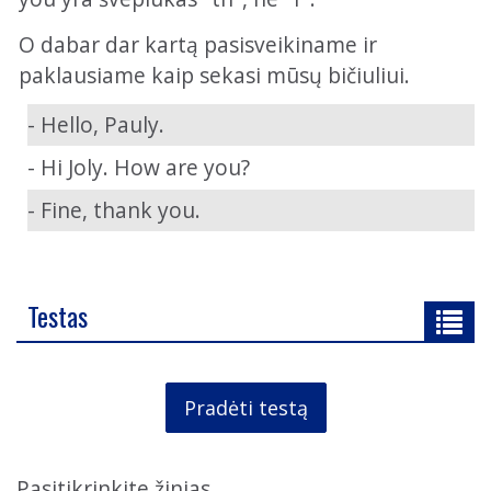
O dabar dar kartą pasisveikiname ir
paklausiame kaip sekasi mūsų bičiuliui.
- Hello, Pauly.
- Hi Joly. How are you?
- Fine, thank you.
Testas
Pradėti testą
Pasitikrinkite žinias.