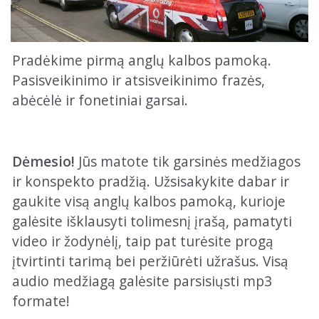
Pradėkime pirmą anglų kalbos pamoką.
Pasisveikinimo ir atsisveikinimo frazės,
abėcėlė ir fonetiniai garsai.
Dėmesio!
Jūs matote tik garsinės medžiagos
ir konspekto pradžią. Užsisakykite dabar ir
gaukite visą anglų kalbos pamoką, kurioje
galėsite išklausyti tolimesnį įrašą, pamatyti
video ir žodynėlį, taip pat turėsite progą
įtvirtinti tarimą bei peržiūrėti užrašus. Visą
audio medžiagą galėsite parsisiųsti mp3
formate!