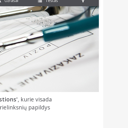
Užrašai
Testas
stions'
, kurie visada
rielinksnių papildys