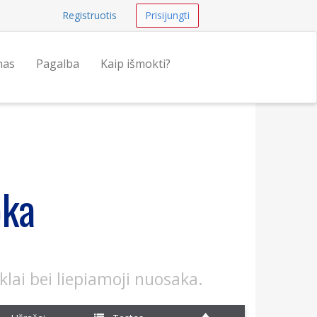
Registruotis
Prisijungti
nas
Pagalba
Kaip išmokti?
oka
nklai bei liepiamoji nuosaka.