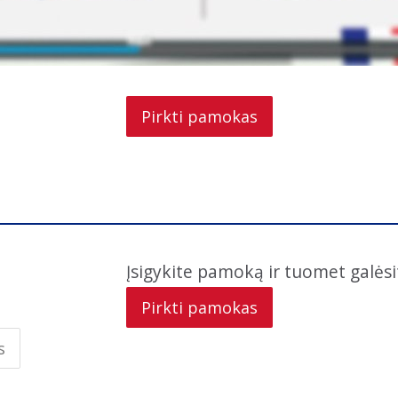
Pirkti pamokas
Įsigykite pamoką ir tuomet galėsit
Pirkti pamokas
s