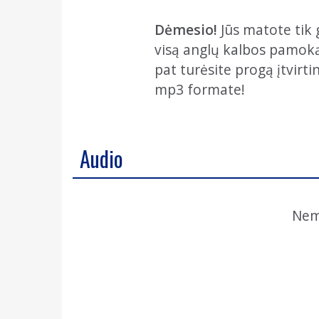
Dėmesio!
Jūs matote tik 
visą anglų kalbos pamoką, 
pat turėsite progą įtvirti
mp3 formate!
Audio
Nem