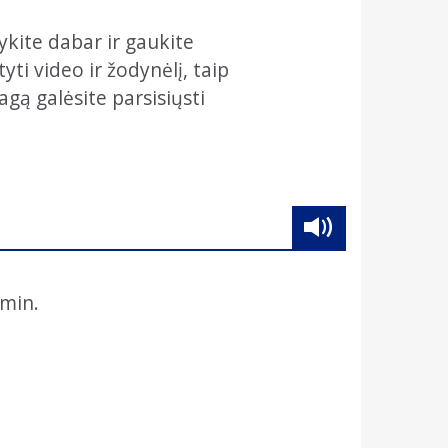
ykite dabar ir gaukite
ti video ir žodynėlį, taip
agą galėsite parsisiųsti
min.