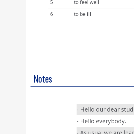
5
to feel well
6
to be ill
Notes
- Hello our dear stud
- Hello everybody.
- As usual we are lea