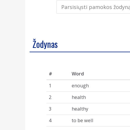
Parsisiųsti pamokos žodyn
Žodynas
#
Word
1
enough
2
health
3
healthy
4
to be well