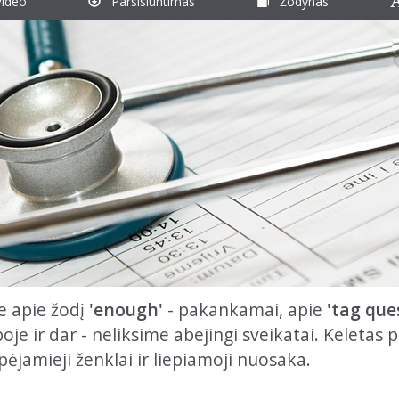
ideo
Parsisiuntimas
Žodynas
e apie žodį
'enough'
- pakankamai, apie
'tag que
je ir dar - neliksime abejingi sveikatai. Keletas p
pėjamieji ženklai ir liepiamoji nuosaka.