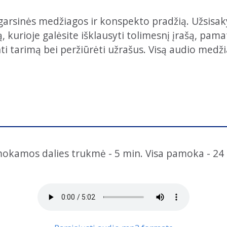
garsinės medžiagos ir konspekto pradžią. Užsisak
kurioje galėsite išklausyti tolimesnį įrašą, pamaty
nti tarimą bei peržiūrėti užrašus. Visą audio medži
okamos dalies trukmė - 5 min. Visa pamoka - 24 