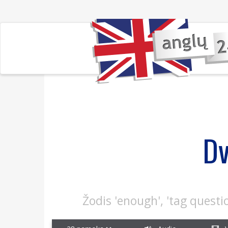
Dv
Žodis 'enough', 'tag questio