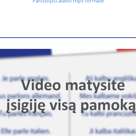
Parsisiųsti audio mp3 formate