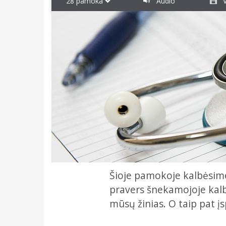
28 pamoka
Audio
V
Šioje pamokoje kalbėsim
pravers šnekamojoje kalbo
mūsų žinias. O taip pat įs