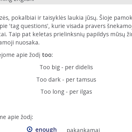
razės, pokalbiai ir taisyklės laukia jūsų. Šioje pam
ie 'tag questions', kurie visada pravers šnekamojo
ai. Taip pat keletas prielinksnių papildys mūsų ži
piamoji nuosaka.
ėjome apie žodį
too
:
Too big - per didelis
Too dark - per tamsus
Too long - per ilgas
me apie žodį:
enough
pakankamai