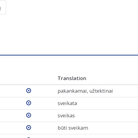
ą
Translation
pakankamai, užtektinai
sveikata
sveikas
būti sveikam