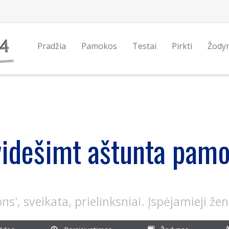
Pradžia
Pamokos
Testai
Pirkti
Žody
idešimt aštunta pam
ns', sveikata, prielinksniai. Įspėjamieji že