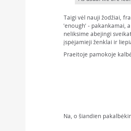
Taigi vėl nauji žodžiai, f
'enough' - pakankamai, ap
neliksime abejingi sveikat
įspėjamieji ženklai ir lie
Praeitoje pamokoje kalb
Na, o šiandien pakalbėki