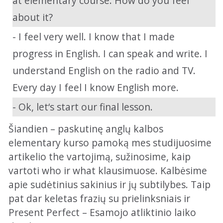
at elementary course. How do you feel
about it?
- I feel very well. I know that I made
progress in English. I can speak and write. I
understand English on the radio and TV.
Every day I feel I know English more.
- Ok, let‘s start our final lesson.
Šiandien – paskutinę anglų kalbos
elementary kurso pamoką mes studijuosime
artikelio the vartojimą, sužinosime, kaip
vartoti who ir what klausimuose. Kalbėsime
apie sudėtinius sakinius ir jų subtilybes. Taip
pat dar keletas frazių su prielinksniais ir
Present Perfect – Esamojo atliktinio laiko