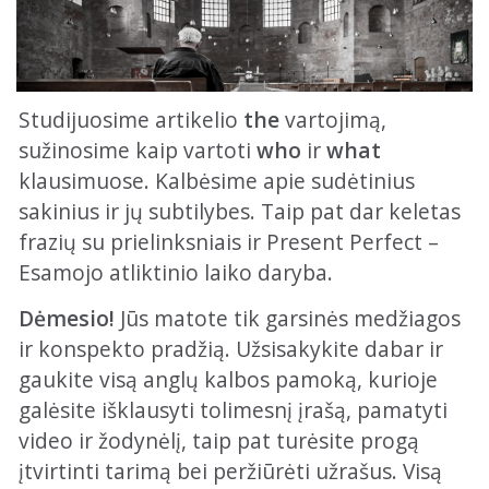
Studijuosime artikelio
the
vartojimą,
sužinosime kaip vartoti
who
ir
what
klausimuose. Kalbėsime apie sudėtinius
sakinius ir jų subtilybes. Taip pat dar keletas
frazių su prielinksniais ir Present Perfect –
Esamojo atliktinio laiko daryba.
Dėmesio!
Jūs matote tik garsinės medžiagos
ir konspekto pradžią. Užsisakykite dabar ir
gaukite visą anglų kalbos pamoką, kurioje
galėsite išklausyti tolimesnį įrašą, pamatyti
video ir žodynėlį, taip pat turėsite progą
įtvirtinti tarimą bei peržiūrėti užrašus. Visą