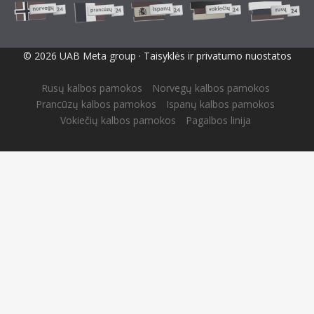
© 2026 UAB Meta group ·
Taisyklės ir privatumo nuostatos
Rusų kalbos pamokos
Norvegų kalbos pamokos
Prancūzų kalbos pamokos
Ispanų kalbos pamokos
Vokiečių kalbos pamokos
Pagalbos linija