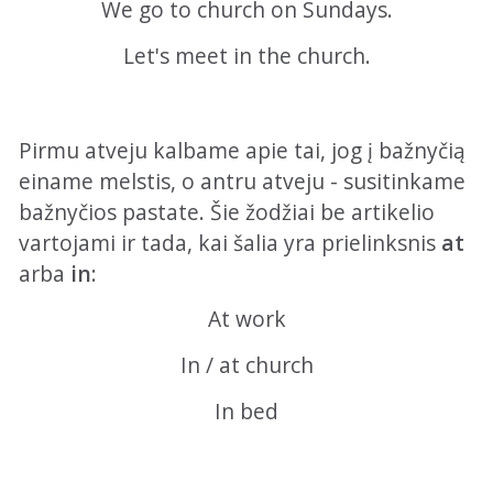
We go to church on Sundays.
Let's meet in the church.
Pirmu atveju kalbame apie tai, jog į bažnyčią
einame melstis, o antru atveju - susitinkame
bažnyčios pastate. Šie žodžiai be artikelio
vartojami ir tada, kai šalia yra prielinksnis
at
arba
in
:
At work
In / at church
In bed