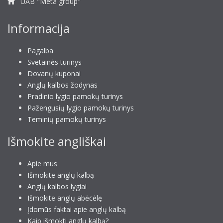
UAB "Meta group"
Informacija
Pagalba
Svetainės turinys
Dovanų kuponai
Anglų kalbos žodynas
Pradinio lygio pamokų turinys
Pažengusių lygio pamokų turinys
Teminių pamokų turinys
Išmokite angliškai
Apie mus
Išmokite anglų kalbą
Anglų kalbos lygiai
Išmokite anglų abėcėlę
Įdomūs faktai apie anglų kalbą
Kaip išmokti anglų kalbą?