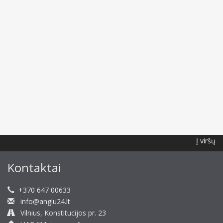
Į viršų
Kontaktai
+370 647 00633
info@anglu24.lt
Vilnius, Konstitucijos pr. 23