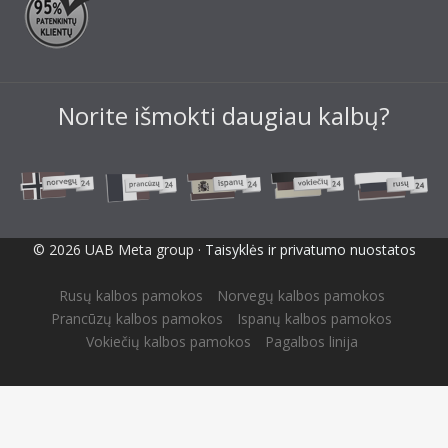
Norite išmokti daugiau kalbų?
© 2026 UAB Meta group ·
Taisyklės ir privatumo nuostatos
Rusų kalbos pamokos
Norvegų kalbos pamokos
Prancūzų kalbos pamokos
Ispanų kalbos pamokos
Vokiečių kalbos pamokos
Pagalbos linija