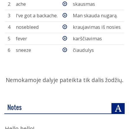
2
ache
skausmas
3
I‘ve got a backache.
Man skauda nugarą.
4
nosebleed
kraujavimas iš nosies
5
fever
karščiavimas
6
sneeze
čiaudulys
Nemokamoje dalyje pateikta tik dalis žodžių.
Notes
Hello hello!