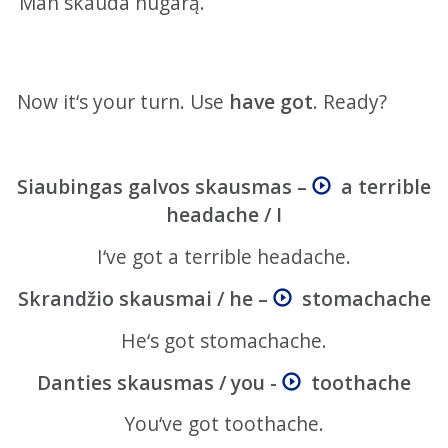
Man skauda nugarą.
Now it‘s your turn. Use
have got
. Ready?
Siaubingas galvos skausmas –
a terrible
headache
/ I
I‘ve got a terrible headache.
Skrandžio skausmai / he –
stomachache
He‘s got stomachache.
Danties skausmas / you -
toothache
You‘ve got toothache.