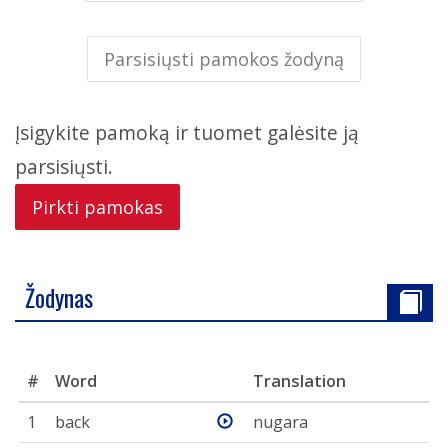
Parsisiųsti pamokos žodyną
Įsigykite pamoką ir tuomet galėsite ją
parsisiųsti.
Pirkti pamokas
Žodynas
#
Word
Translation
1
back
nugara