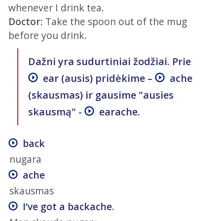
whenever I drink tea.
Doctor:
Take the spoon out of the mug
before you drink.
Dažni yra sudurtiniai žodžiai. Prie
ear
(ausis) pridėkime –
ache
(skausmas) ir gausime "ausies
skausmą" -
earache
.
back
nugara
ache
skausmas
I‘ve got a backache.