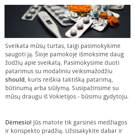
Sveikata mūsų turtas, taigi pasimokykime
saugoti ją. Šioje pamokoje išmoksime daug
žodžių apie sveikatą. Pasimokysime duoti
patarimus su modaliniu veiksmažodžiu
should
, kuris reiškia taktišką patarimą,
būtinumą arba siūlymą. Susipažinsime su
mūsų draugu iš Vokietijos - būsimu gydytoju.
Dėmesio!
Jūs matote tik garsinės medžiagos
ir konspekto pradžią. Užsisakykite dabar ir