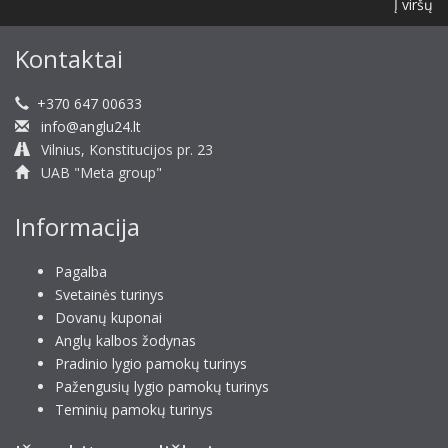
Į viršų
Kontaktai
+370 647 00633
info@anglu24.lt
Vilnius, Konstitucijos pr. 23
UAB "Meta group"
Informacija
Pagalba
Svetainės turinys
Dovanų kuponai
Anglų kalbos žodynas
Pradinio lygio pamokų turinys
Pažengusių lygio pamokų turinys
Teminių pamokų turinys