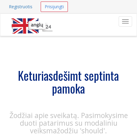
Registruotis
Prisijungti
Navig
Keturiasdešimt septinta
pamoka
Žodžiai apie sveikatą. Pasimokysime
duoti patarimus su modaliniu
veiksmažodžiu 'should'.