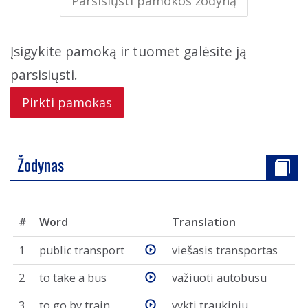
Parsisiųsti pamokos žodyną
Įsigykite pamoką ir tuomet galėsite ją
parsisiųsti.
Pirkti pamokas
Žodynas
#
Word
Translation
1
public transport
viešasis transportas
2
to take a bus
važiuoti autobusu
3
to go by train
vykti traukiniu