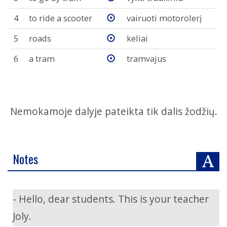
4
to ride a scooter
vairuoti motorolerį
5
roads
keliai
6
a tram
tramvajus
Nemokamoje dalyje pateikta tik dalis žodžių.
Notes
- Hello, dear students. This is your teacher
Joly.