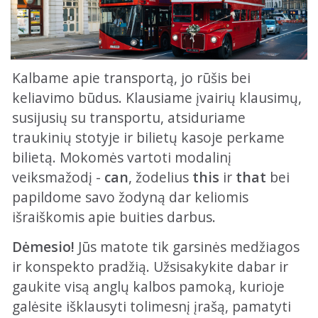
Kalbame apie transportą, jo rūšis bei
keliavimo būdus. Klausiame įvairių klausimų,
susijusių su transportu, atsiduriame
traukinių stotyje ir bilietų kasoje perkame
bilietą. Mokomės vartoti modalinį
veiksmažodį -
can
, žodelius
this
ir
that
bei
papildome savo žodyną dar keliomis
išraiškomis apie buities darbus.
Dėmesio!
Jūs matote tik garsinės medžiagos
ir konspekto pradžią. Užsisakykite dabar ir
gaukite visą anglų kalbos pamoką, kurioje
galėsite išklausyti tolimesnį įrašą, pamatyti