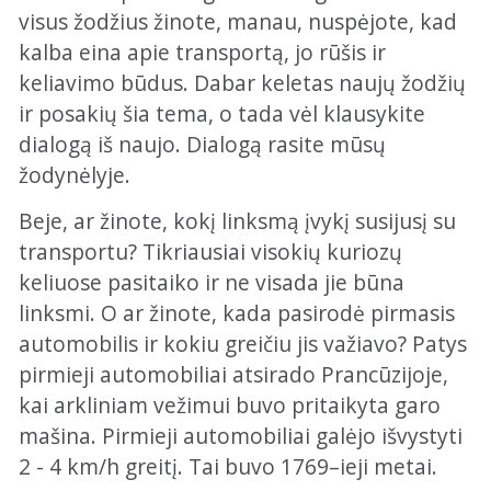
visus žodžius žinote, manau, nuspėjote, kad
kalba eina apie transportą, jo rūšis ir
keliavimo būdus. Dabar keletas naujų žodžių
ir posakių šia tema, o tada vėl klausykite
dialogą iš naujo. Dialogą rasite mūsų
žodynėlyje.
Beje, ar žinote, kokį linksmą įvykį susijusį su
transportu? Tikriausiai visokių kuriozų
keliuose pasitaiko ir ne visada jie būna
linksmi. O ar žinote, kada pasirodė pirmasis
automobilis ir kokiu greičiu jis važiavo? Patys
pirmieji automobiliai atsirado Prancūzijoje,
kai arkliniam vežimui buvo pritaikyta garo
mašina. Pirmieji automobiliai galėjo išvystyti
2 - 4 km/h greitį. Tai buvo 1769–ieji metai.