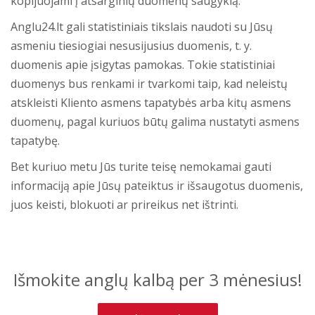
kopijuojami į atsarginių duomenų saugyklą.
Anglu24.lt gali statistiniais tikslais naudoti su Jūsų
asmeniu tiesiogiai nesusijusius duomenis, t. y.
duomenis apie įsigytas pamokas. Tokie statistiniai
duomenys bus renkami ir tvarkomi taip, kad neleistų
atskleisti Kliento asmens tapatybės arba kitų asmens
duomenų, pagal kuriuos būtų galima nustatyti asmens
tapatybę.
Bet kuriuo metu Jūs turite teisę nemokamai gauti
informaciją apie Jūsų pateiktus ir išsaugotus duomenis,
juos keisti, blokuoti ar prireikus net ištrinti.
Išmokite anglų kalbą per 3 mėnesius!