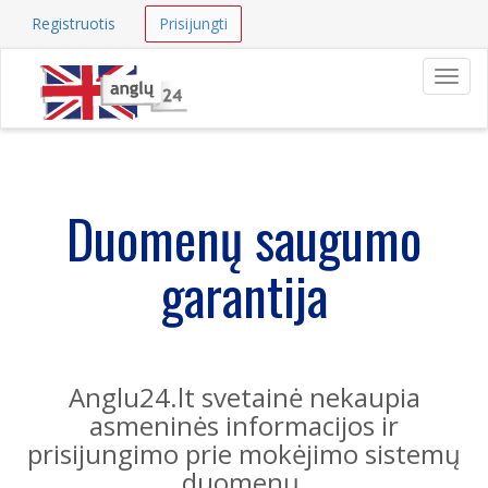
Registruotis
Prisijungti
Navig
Duomenų saugumo
garantija
Anglu24.lt svetainė nekaupia
asmeninės informacijos ir
prisijungimo prie mokėjimo sistemų
duomenų.