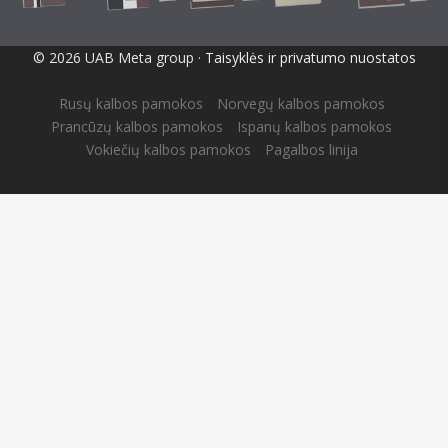
© 2026 UAB Meta group ·
Taisyklės ir privatumo nuostatos
Rusų kalbos pamokos
Norvegų kalbos pamokos
Prancūzų kalbos pamokos
Ispanų kalbos pamokos
Vokiečių kalbos pamokos
Pagalbos linija