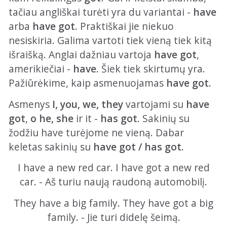
tačiau angliškai turėti yra du variantai -
have
arba
have got
. Praktiškai jie niekuo
nesiskiria. Galima vartoti tiek vieną tiek kitą
išraišką. Anglai dažniau vartoja
have got
,
amerikiečiai -
have
. Šiek tiek skirtumų yra.
Pažiūrėkime, kaip asmenuojamas
have got
.
Asmenys
I, you, we, they
vartojami su
have
got
,
o he, she
ir it -
has got
. Sakinių su
žodžiu have turėjome ne vieną. Dabar
keletas sakinių su
have got / has got.
I have a new red car. I have got a new red
car. - Aš turiu naują raudoną automobilį.
They have a big family. They have got a big
family. - Jie turi didelę šeimą.