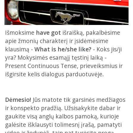
Išmoksime
have got
išraišką, pakalbėsime
apie žmonių charakterį ir įsidėmėsime
klausimą -
What is he/she like?
- Koks jis/ji
yra? Mokysimės esamąjį tęstinį laiką -
Present Continuous Tense, prieveiksmius ir
išgirsite kelis dialogus parduotuvėje.
Dėmesio!
Jūs matote tik garsinės medžiagos
ir konspekto pradžią. Užsisakykite dabar ir
gaukite visą anglų kalbos pamoką, kurioje
galėsite išklausyti tolimesnį įrašą, pamatyti
video ir žodynėlį, taip pat turėsite progą