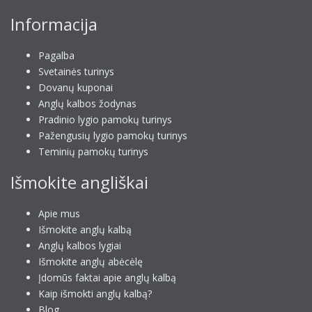
Informacija
Pagalba
Svetainės turinys
Dovanų kuponai
Anglų kalbos žodynas
Pradinio lygio pamokų turinys
Pažengusių lygio pamokų turinys
Teminių pamokų turinys
Išmokite angliškai
Apie mus
Išmokite anglų kalbą
Anglų kalbos lygiai
Išmokite anglų abėcėlę
Įdomūs faktai apie anglų kalbą
Kaip išmokti anglų kalbą?
Blog