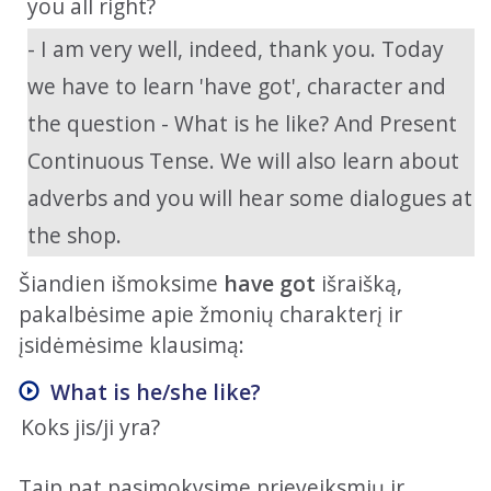
you all right?
- I am very well, indeed, thank you. Today
we have to learn 'have got', character and
the question - What is he like? And Present
Continuous Tense. We will also learn about
adverbs and you will hear some dialogues at
the shop.
Šiandien išmoksime
have got
išraišką,
pakalbėsime apie žmonių charakterį ir
įsidėmėsime klausimą:
What is he/she like?
Koks jis/ji yra?
Taip pat pasimokysime prieveiksmių ir