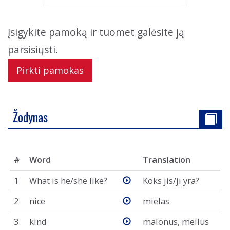
Įsigykite pamoką ir tuomet galėsite ją
parsisiųsti.
Pirkti pamokas
Žodynas
#
Word
Translation
1
What is he/she like?
Koks jis/ji yra?
2
nice
mielas
3
kind
malonus, meilus