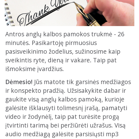
Antros anglų kalbos pamokos trukmė - 26
minutės. Pasikartoję pirmuosius
pasisveikinimo žodelius, sužinosime kaip
sveikintis ryte, dieną ir vakare. Taip pat
išmoksime įvardžius.
Dėmesio!
Jūs matote tik garsinės medžiagos
ir konspekto pradžią. Užsisakykite dabar ir
gaukite visą anglų kalbos pamoką, kurioje
galėsite išklausyti tolimesnį įrašą, pamatyti
video ir žodynėlį, taip pat turėsite progą
įtvirtinti tarimą bei peržiūrėti užrašus. Visą
audio medžiagą galėsite parsisiųsti mp3