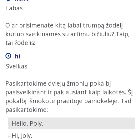
Labas
O ar prisimenate kitą labai trumpą žodelį
kuriuo sveikinamės su artimu bičiuliu? Taip,
tai žodelis:
hi
Sveikas
Pasikartokime dviejų žmonių pokalbį
pasisveikinant ir paklausiant kaip laikotės. Šį
pokalbį išmokote praeitoje pamokėlėje. Tad
pasikartokime:
- Hello, Poly.
- Hi, Joly.