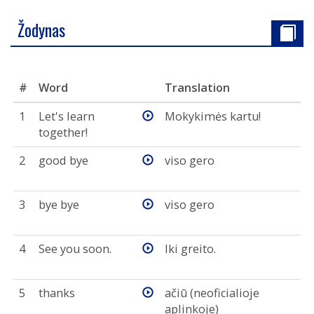
Žodynas
#
Word
Translation
1
Let's learn
Mokykimės kartu!
together!
2
good bye
viso gero
3
bye bye
viso gero
4
See you soon.
Iki greito.
5
thanks
ačiū (neoficialioje
aplinkoje)