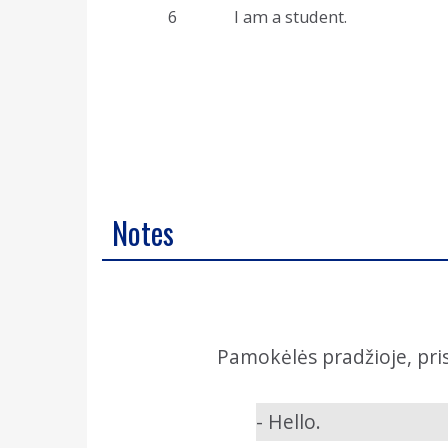
6
I am a student.
Notes
Pamokėlės pradžioje, pri
- Hello.