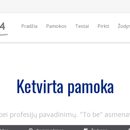
Pradžia
Pamokos
Testai
Pirkti
Žody
Ketvirta pamoka
 bei profesijų pavadinimų. "To be" asmen