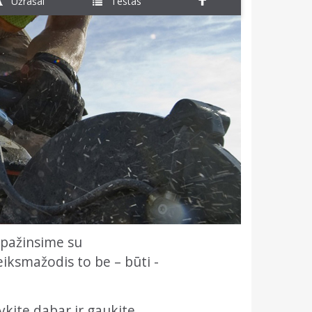
Užrašai
Testas
ipažinsime su
iksmažodis to be – būti -
ykite dabar ir gaukite