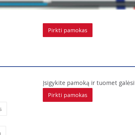
Pirkti pamokas
Įsigykite pamoką ir tuomet galėsit
Pirkti pamokas
s
ą