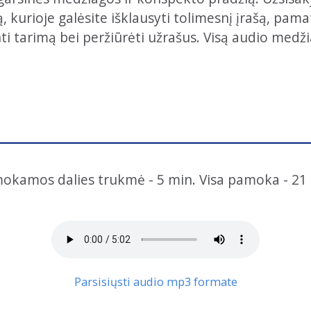
kurioje galėsite išklausyti tolimesnį įrašą, pamaty
nti tarimą bei peržiūrėti užrašus. Visą audio medži
okamos dalies trukmė - 5 min. Visa pamoka - 21 
Parsisiųsti audio mp3 formate