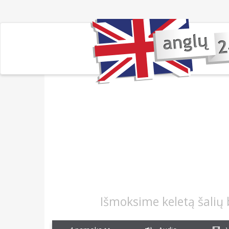
Išmoksime keletą šalių