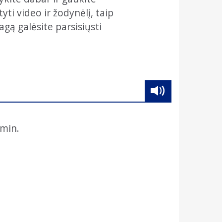
ti video ir žodynėlį, taip
agą galėsite parsisiųsti
min.