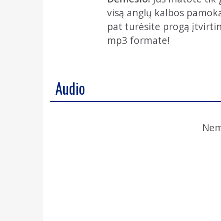
visą anglų kalbos pamoką, 
pat turėsite progą įtvirti
mp3 formate!
Audio
Nem