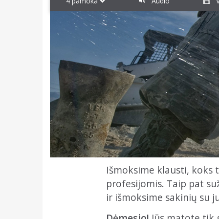
4 pamoka
Audio
V
Išmoksime klausti, koks t
profesijomis. Taip pat s
ir išmoksime sakinių su j
Dėmesio!
Jūs matote tik 