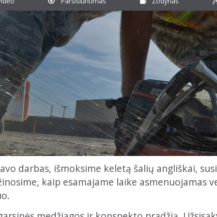
ideo
Parsisiuntimas
Žodynas
avo darbas, išmoksime keletą šalių angliškai, sus
užinosime, kaip esamajame laike asmenuojamas ve
uo.
garsinės medžiagos ir konspekto pradžią. Užsisak