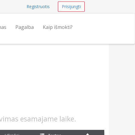
Registruotis
Prisijungti
nas
Pagalba
Kaip išmokti?
avimas esamajame laike.