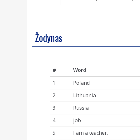
Žodynas
#
Word
1
Poland
2
Lithuania
3
Russia
4
job
5
I am a teacher.