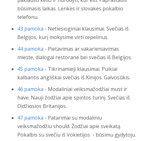
paklausti kelio ir nurodyti, kur eiti. Paprastasis
būsimasis laikas. Lenkės ir slovakės pokalbio
telefonu.
43 pamoka
- Netiesioginiai klausimai. Svečias iš
Belgijos, kurį mokysime virti cepelinus.
44 pamoka
- Pietavimas ar vakarieniavimas
mieste, dialogai restorane bei svečias iš Belgijos.
45 pamoka
- Tikrinamieji klausimai. Puikiai
kalbantis angliškai svečias iš Kinijos. Galvosūkis.
46 pamoka
- Modaliniai veiksmažodžiai must ir
have. Nauji žodžiai apie spintos turinį. Svečias iš
Didžiosios Britanijos.
47 pamoka
- Patarimai su modaliniu
veiksmažodžiu should. Žodžiai apie sveikatą.
Pokalbis su svečiu iš Vokietijos - būsimu gydytoju.