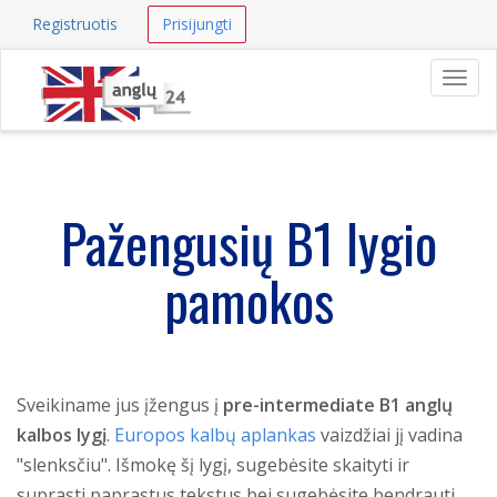
Registruotis
Prisijungti
Navig
Pažengusių B1 lygio
pamokos
Sveikiname jus įžengus į
pre-intermediate B1 anglų
kalbos lygį
.
Europos kalbų aplankas
vaizdžiai jį vadina
"slenksčiu". Išmokę šį lygį, sugebėsite skaityti ir
suprasti paprastus tekstus bei sugebėsite bendrauti