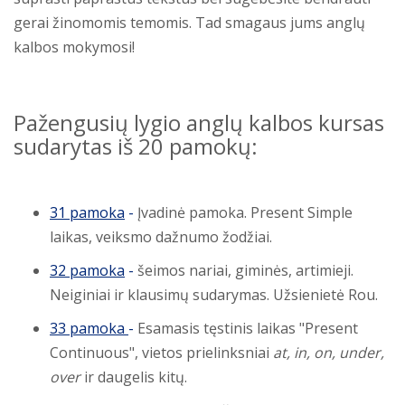
gerai žinomomis temomis. Tad smagaus jums anglų
kalbos mokymosi!
Pažengusių lygio anglų kalbos kursas
sudarytas iš 20 pamokų:
31 pamoka
-
Įvadinė pamoka. Present Simple
laikas, veiksmo dažnumo žodžiai.
32 pamoka
-
šeimos nariai, giminės, artimieji.
Neiginiai ir klausimų sudarymas. Užsienietė Rou.
33 pamoka
-
Esamasis tęstinis laikas "Present
Continuous", vietos prielinksniai
at, in, on, under,
over
ir daugelis kitų.