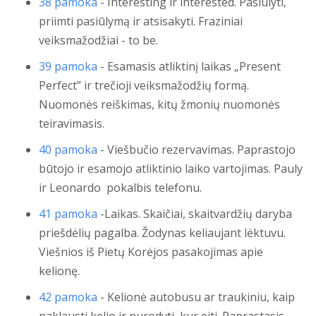
38 pamoka
- Interesting ir interested. Pasiūlyti,
priimti pasiūlymą ir atsisakyti. Fraziniai
veiksmažodžiai - to be.
39 pamoka
- Esamasis atliktinį laikas „Present
Perfect” ir trečioji veiksmažodžių formą.
Nuomonės reiškimas, kitų žmonių nuomonės
teiravimasis.
40 pamoka
- Viešbučio rezervavimas. Paprastojo
būtojo ir esamojo atliktinio laiko vartojimas. Pauly
ir Leonardo pokalbis telefonu.
41 pamoka
-Laikas. Skaičiai, skaitvardžių daryba
priešdėlių pagalba. Žodynas keliaujant lėktuvu.
Viešnios iš Pietų Korėjos pasakojimas apie
kelionę.
42 pamoka
- Kelionė autobusu ar traukiniu, kaip