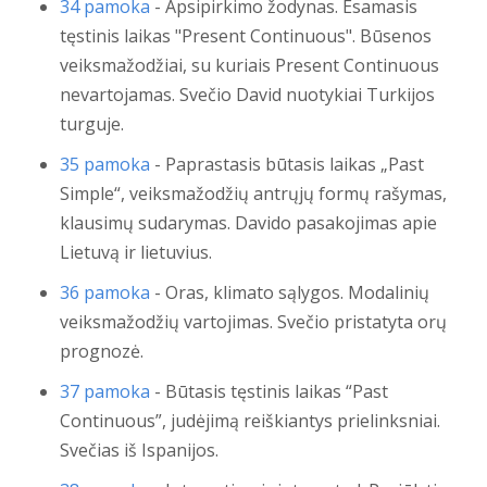
34 pamoka
- Apsipirkimo žodynas. Esamasis
tęstinis laikas "Present Continuous". Būsenos
veiksmažodžiai, su kuriais Present Continuous
nevartojamas. Svečio David nuotykiai Turkijos
turguje.
35 pamoka
- Paprastasis būtasis laikas „Past
Simple“, veiksmažodžių antrųjų formų rašymas,
klausimų sudarymas. Davido pasakojimas apie
Lietuvą ir lietuvius.
36 pamoka
- Oras, klimato sąlygos. Modalinių
veiksmažodžių vartojimas. Svečio pristatyta orų
prognozė.
37 pamoka
- Būtasis tęstinis laikas “Past
Continuous”, judėjimą reiškiantys prielinksniai.
Svečias iš Ispanijos.