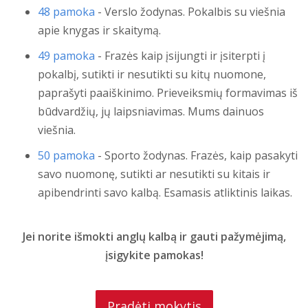
48 pamoka
- Verslo žodynas. Pokalbis su viešnia
apie knygas ir skaitymą.
49 pamoka
- Frazės kaip įsijungti ir įsiterpti į
pokalbį, sutikti ir nesutikti su kitų nuomone,
paprašyti paaiškinimo. Prieveiksmių formavimas iš
būdvardžių, jų laipsniavimas. Mums dainuos
viešnia.
50 pamoka
- Sporto žodynas. Frazės, kaip pasakyti
savo nuomonę, sutikti ar nesutikti su kitais ir
apibendrinti savo kalbą. Esamasis atliktinis laikas.
Jei norite išmokti anglų kalbą ir gauti pažymėjimą,
įsigykite pamokas!
Pradėti mokytis