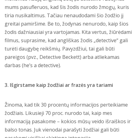
mums pasufleruos, kad šis žodis nurodo žmogų, kuris
tiria nusikaltimus. Tačiau nenaudodami šio žodžio jį
greitai pamiršime. Be to, žodynas nenurodo, kaip šios
žodis dažniausiai yra vartojamas. Kita vertus, žiūrėdami
filmus, suprasime, kad angliškas žodis „detective“ gali
turėti daugybę reikšmių. Pavyzdžiui, tai gali būti
pareigos (pvz., Detective Beckett) arba atliekamas
darbas (he’s a detective).
3. Išgirstame kaip žodžiai ar frazės yra tariami
Žinoma, kad tik 30 procentų informacijos perteikiame
žodžiais. Likusieji 70 proc. nurodo tai, kaip mes
informaciją pasakome – kokios mūsų veido išraiškos ir
balso tonas. Juk vienodai parašyti žodžiai gali būti
pasakomi visiškai skirtinga intonacija.