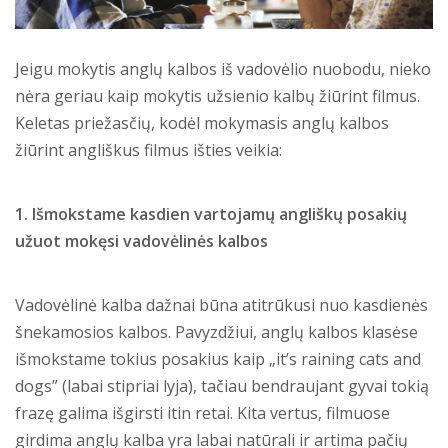
Jeigu mokytis anglų kalbos iš vadovėlio nuobodu, nieko
nėra geriau kaip mokytis užsienio kalbų žiūrint filmus.
Keletas priežasčių, kodėl mokymasis anglų kalbos
žiūrint angliškus filmus išties veikia:
1. Išmokstame kasdien vartojamų angliškų posakių
užuot mokęsi vadovėlinės kalbos
Vadovėlinė kalba dažnai būna atitrūkusi nuo kasdienės
šnekamosios kalbos. Pavyzdžiui, anglų kalbos klasėse
išmokstame tokius posakius kaip „it’s raining cats and
dogs” (labai stipriai lyja), tačiau bendraujant gyvai tokią
frazę galima išgirsti itin retai. Kita vertus, filmuose
girdima anglų kalba yra labai natūrali ir artima pačių