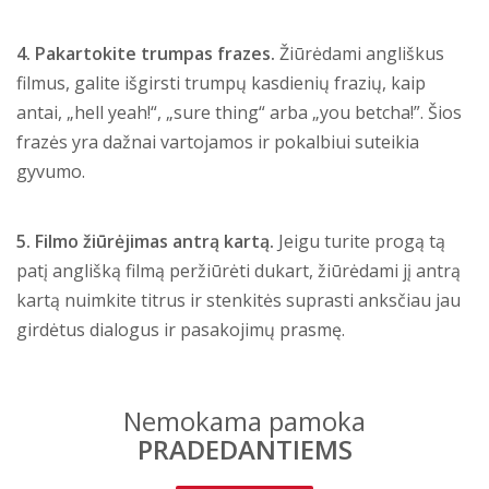
4. Pakartokite trumpas frazes.
Žiūrėdami angliškus
filmus, galite išgirsti trumpų kasdienių frazių, kaip
antai, „hell yeah!“, „sure thing“ arba „you betcha!”. Šios
frazės yra dažnai vartojamos ir pokalbiui suteikia
gyvumo.
5. Filmo žiūrėjimas antrą kartą.
Jeigu turite progą tą
patį anglišką filmą peržiūrėti dukart, žiūrėdami jį antrą
kartą nuimkite titrus ir stenkitės suprasti anksčiau jau
girdėtus dialogus ir pasakojimų prasmę.
Nemokama pamoka
PRADEDANTIEMS