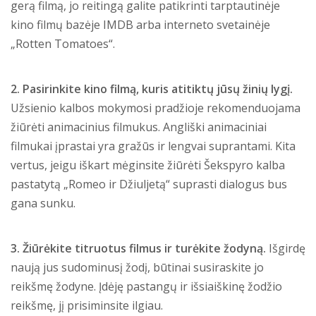
gerą filmą, jo reitingą galite patikrinti tarptautinėje
kino filmų bazėje IMDB arba interneto svetainėje
„Rotten Tomatoes“.
2. Pasirinkite kino filmą, kuris atitiktų jūsų žinių lygį.
Užsienio kalbos mokymosi pradžioje rekomenduojama
žiūrėti animacinius filmukus. Angliški animaciniai
filmukai įprastai yra gražūs ir lengvai suprantami. Kita
vertus, jeigu iškart mėginsite žiūrėti Šekspyro kalba
pastatytą „Romeo ir Džiuljetą“ suprasti dialogus bus
gana sunku.
3. Žiūrėkite titruotus filmus ir turėkite žodyną.
Išgirdę
naują jus sudominusį žodį, būtinai susiraskite jo
reikšmę žodyne. Įdėję pastangų ir išsiaiškinę žodžio
reikšmę, jį prisiminsite ilgiau.