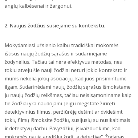
anglų kalbėsenai ir žargonui.
2. Naujus žodžius susiejame su kontekstu.
Mokydamiesi užsienio kalbų tradiciškai mokomės
ištisus naujų žodžių sąrašus ir sudarinėjame
žodynėlius. Tačiau tai nėra efektyvus metodas, nes
tokiu atveju šie nauji žodžiai neturi jokio konteksto ir
mums nekelia jokių asociacijų, kad juos prisimintume
ilgam. Sudarinėdami naujų žodžių sąrašus išmokstame
jų naujų žodžių reikšmes, tačiau neįsisąmoniname kaip
tie žodžiai yra naudojami. Jeigu mėgstate žiūrėti
detektyvinius filmus, peržiūrėję dešimt ar dvidešimt
tokių filmų išmoksite žodžių, susijusių su nusikaltimais
ir detektyvų darbu. Pavyzdžiui, įsivaizduokime, kad
mokomės naują anglišką žodį „a detective“. Žodynas