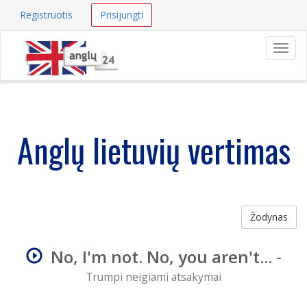
Registruotis
Prisijungti
Navig
Anglų lietuvių vertimas
Žodynas
No, I'm not. No, you aren't...
-
Trumpi neigiami atsakymai