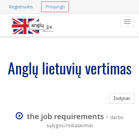
Registruotis
Prisijungti
Navig
Anglų lietuvių vertimas
Žodynas
the job requirements
-
darbo
sąlygos/reikalavimai