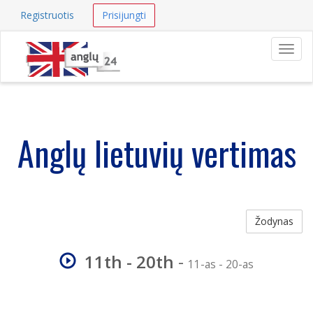
Registruotis
Prisijungti
Navig
Anglų lietuvių vertimas
Žodynas
11th - 20th
-
11-as - 20-as