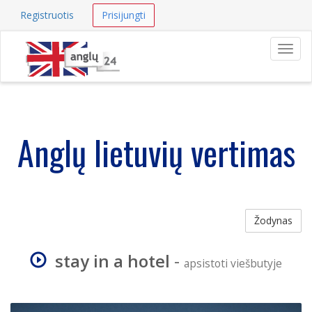
Registruotis
Prisijungti
Navig
Anglų lietuvių vertimas
Žodynas
stay in a hotel
-
apsistoti viešbutyje