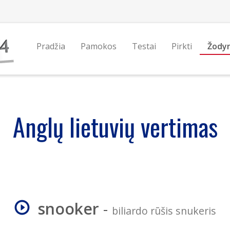
Pradžia
Pamokos
Testai
Pirkti
Žody
Anglų lietuvių vertimas
snooker
-
biliardo rūšis snukeris