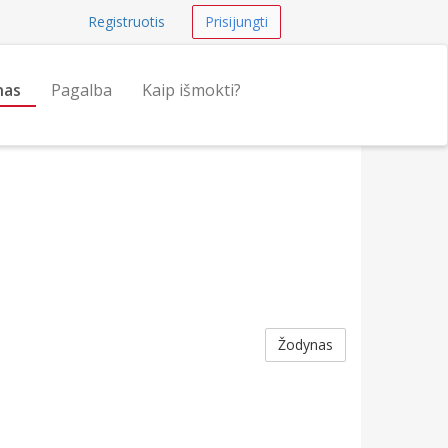
Registruotis
Prisijungti
nas
Pagalba
Kaip išmokti?
Žodynas