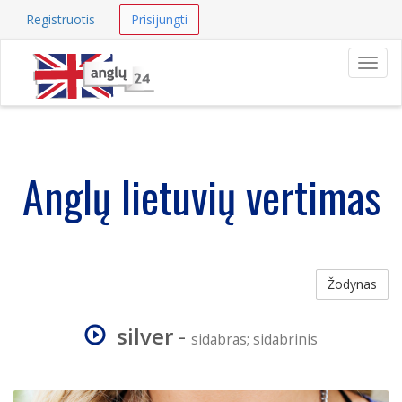
Registruotis
Prisijungti
Navig
Anglų lietuvių vertimas
Žodynas
silver
-
sidabras; sidabrinis