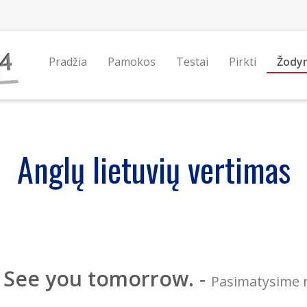
Pradžia
Pamokos
Testai
Pirkti
Žody
Anglų lietuvių vertimas
See you tomorrow.
-
Pasimatysime r