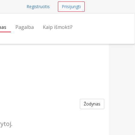
Registruotis
Prisijungti
nas
Pagalba
Kaip išmokti?
Žodynas
ytoj.