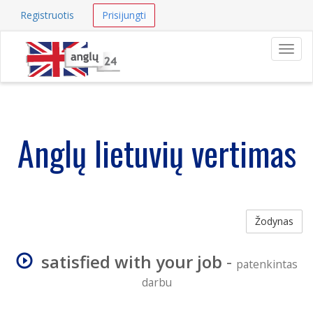
Registruotis
Prisijungti
Navig
Anglų lietuvių vertimas
Žodynas
satisfied with your job
-
patenkintas
darbu