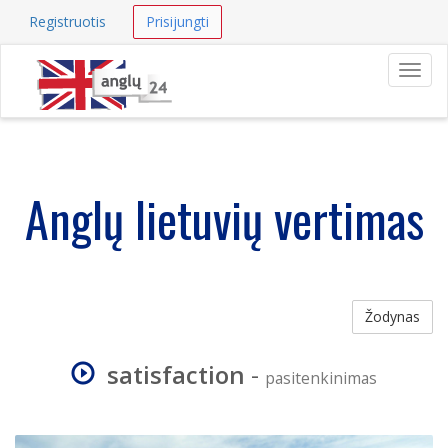
Registruotis
Prisijungti
Navig
Anglų lietuvių vertimas
Žodynas
satisfaction
-
pasitenkinimas