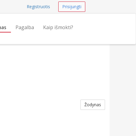
Registruotis
Prisijungti
nas
Pagalba
Kaip išmokti?
Žodynas