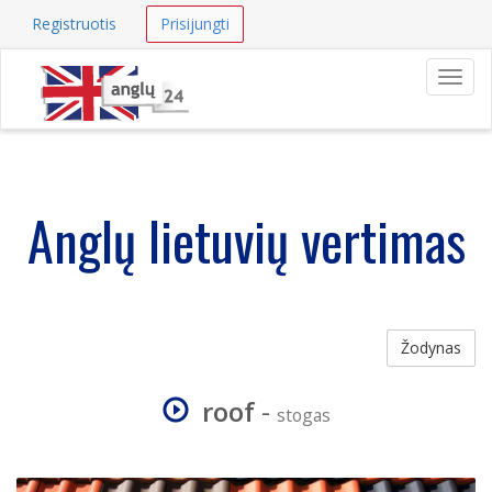
Registruotis
Prisijungti
Navig
Anglų lietuvių vertimas
Žodynas
roof
-
stogas