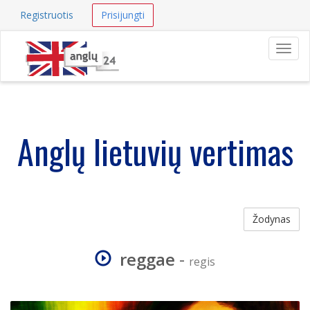
Registruotis
Prisijungti
Navig
Anglų lietuvių vertimas
Žodynas
reggae
-
regis