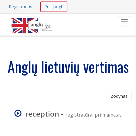
Registruotis
Prisijungti
Navig
Anglų lietuvių vertimas
Žodynas
reception
-
registratūra, priimamasis