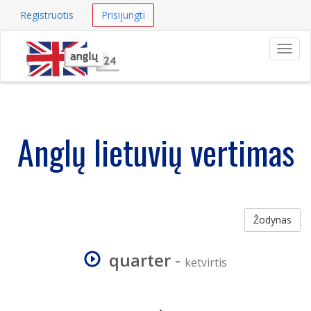
Registruotis
Prisijungti
Navig
Anglų lietuvių vertimas
Žodynas
quarter
-
ketvirtis