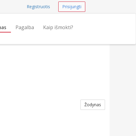
Registruotis
Prisijungti
nas
Pagalba
Kaip išmokti?
Žodynas