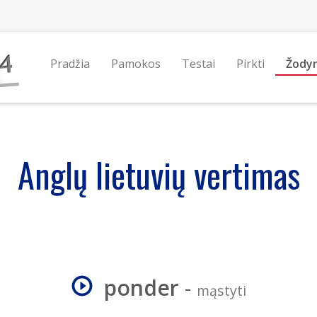
Pradžia
Pamokos
Testai
Pirkti
Žody
Anglų lietuvių vertimas
ponder
-
mąstyti