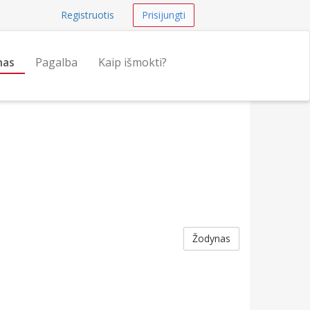
Registruotis
Prisijungti
nas
Pagalba
Kaip išmokti?
Žodynas