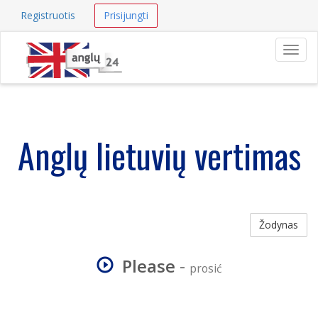
Registruotis
Prisijungti
Navig
Anglų lietuvių vertimas
Žodynas
Please
-
prosić