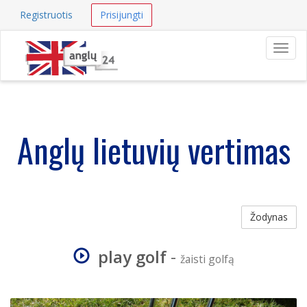
Registruotis
Prisijungti
Navig
Anglų lietuvių vertimas
Žodynas
play golf
-
žaisti golfą