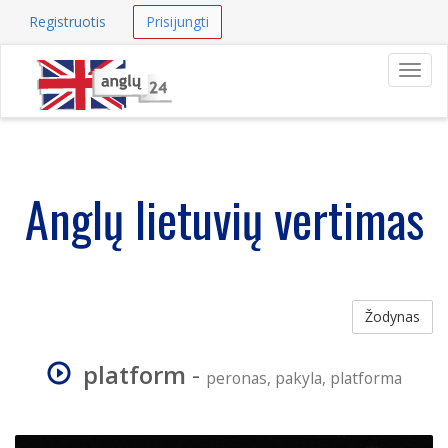
Registruotis
Prisijungti
Navig
Anglų lietuvių vertimas
Žodynas
platform
-
peronas, pakyla, platforma