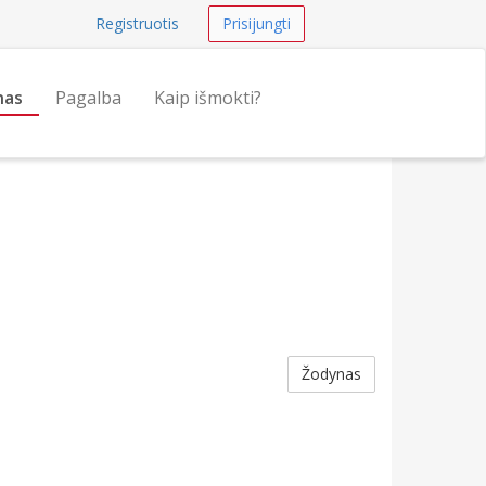
Registruotis
Prisijungti
nas
Pagalba
Kaip išmokti?
Žodynas