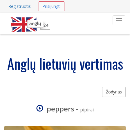
Registruotis
Prisijungti
Navig
Anglų lietuvių vertimas
Žodynas
peppers
-
pipirai