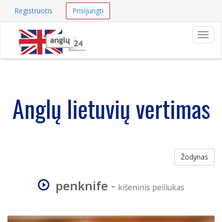
Registruotis
Prisijungti
Navig
Anglų lietuvių vertimas
Žodynas
penknife
-
kišeninis peiliukas