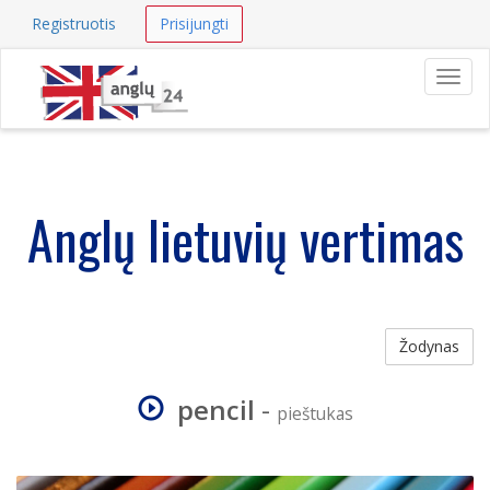
Registruotis
Prisijungti
Navig
Anglų lietuvių vertimas
Žodynas
pencil
-
pieštukas