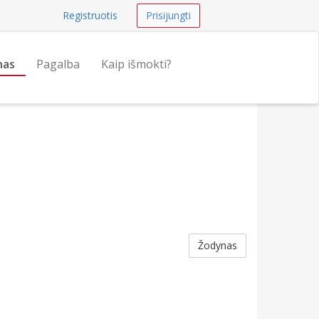
Registruotis
Prisijungti
nas
Pagalba
Kaip išmokti?
Žodynas