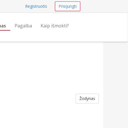
Registruotis
Prisijungti
nas
Pagalba
Kaip išmokti?
Žodynas