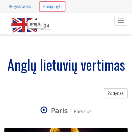
Registruotis
Prisijungti
Navig
Anglų lietuvių vertimas
Žodynas
Paris
-
Paryžius