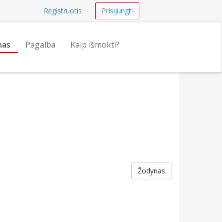
Registruotis
Prisijungti
nas
Pagalba
Kaip išmokti?
Žodynas