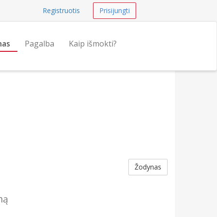
Registruotis
Prisijungti
nas
Pagalba
Kaip išmokti?
Žodynas
ną