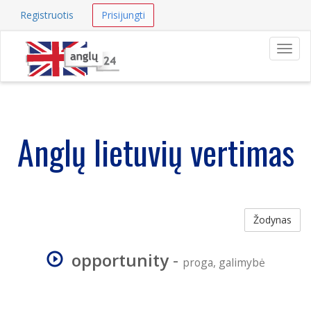
Registruotis
Prisijungti
Navig
Anglų lietuvių vertimas
Žodynas
opportunity
-
proga, galimybė