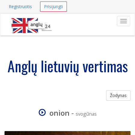
Registruotis
Prisijungti
Navig
Anglų lietuvių vertimas
Žodynas
onion
-
svogūnas