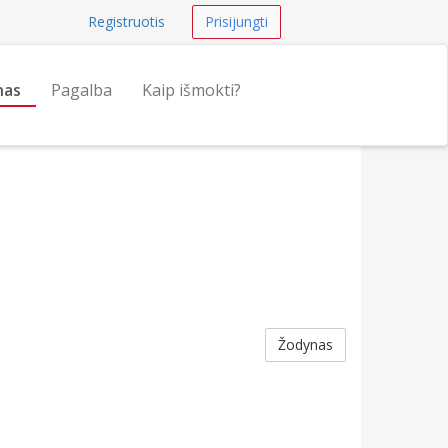
Registruotis
Prisijungti
nas
Pagalba
Kaip išmokti?
Žodynas