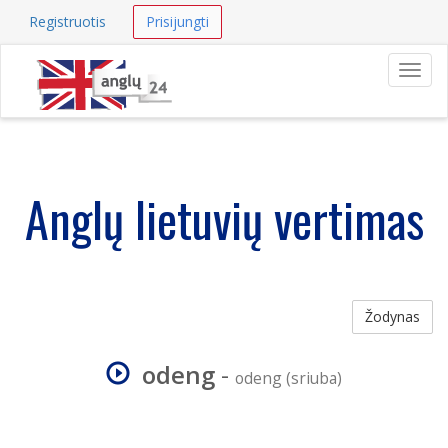
Registruotis
Prisijungti
Navig
Anglų lietuvių vertimas
Žodynas
odeng
-
odeng (sriuba)