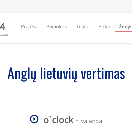
Pradžia
Pamokos
Testai
Pirkti
Žody
Anglų lietuvių vertimas
o`clock
-
valanda