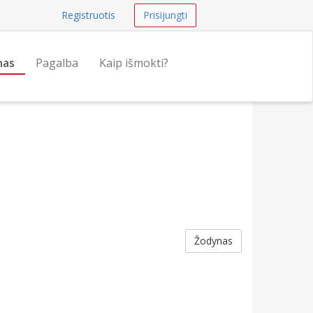
Registruotis
Prisijungti
nas
Pagalba
Kaip išmokti?
Žodynas