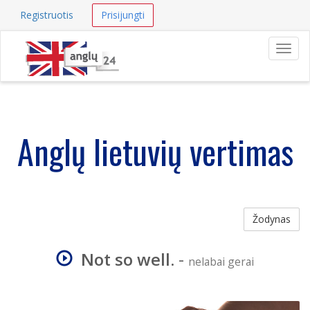
Registruotis
Prisijungti
Navig
Anglų lietuvių vertimas
Žodynas
Not so well.
-
nelabai gerai