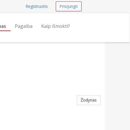
Registruotis
Prisijungti
nas
Pagalba
Kaip išmokti?
Žodynas